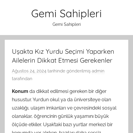
İçeriğe
Gemi Sahipleri
atla
Gemi Sahipleri
Uşakta Kız Yurdu Seçimi Yaparken
Ailelerin Dikkat Etmesi Gerekenler
Ağustos 24, 2024
tarihinde gönderilmiş
admin
tarafından
Konum
da dikkat edilmesi gereken bir diğer
husustur. Yurdun okul ya da üniversiteye olan
uzaklığı, ulaşım imkanları ve çevresindeki sosyal
olanaklar, öğrencinin günlük yaşamını büyük
ölçüde etkiler. Uşak’taki bazı yurtlar merkezi bir
konumda yer alırken, bazıları daha sessiz