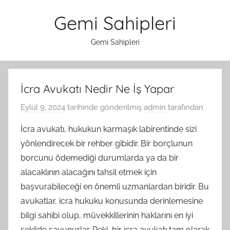
İçeriğe
Gemi Sahipleri
atla
Gemi Sahipleri
İcra Avukatı Nedir Ne İş Yapar
Eylül 9, 2024
tarihinde gönderilmiş
admin
tarafından
İcra avukatı, hukukun karmaşık labirentinde sizi
yönlendirecek bir rehber gibidir. Bir borçlunun
borcunu ödemediği durumlarda ya da bir
alacaklının alacağını tahsil etmek için
başvurabileceği en önemli uzmanlardan biridir. Bu
avukatlar, icra hukuku konusunda derinlemesine
bilgi sahibi olup, müvekkillerinin haklarını en iyi
şekilde savunurlar. Peki, bir icra avukatı tam olarak