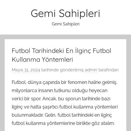
İçeriğe
Gemi Sahipleri
atla
Gemi Sahipleri
Futbol Tarihindeki En İlginç Futbol
Kullanma Yöntemleri
Mayıs 31, 2024
tarihinde gönderilmiş
admin
tarafından
Futbol, dünya çapında bir fenomen haline gelmiş,
milyonlarca insanın tutkunu olduğu heyecan
verici bir spor. Ancak, bu sporun tarihinde bazı
ilginç ve hatta şaşırtıcı futbol kullanma yöntemleri
bulunmaktadır. Gelin, futbol tarihindeki en ilginç
futbol kullanma yöntemlerine birlikte göz atalım.