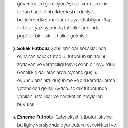
güvenmeleri gerekiyor. Ayrıca, kum zeminin
topun hareketini etkilemesi nedeniyle,
beklenmedik sonuçlar ortaya çıkabiliyor. Plaj
futbolu, yaz aylarında tatilciler arasında
popüler bir etkinlik haline gelmiştir.
Sokak Futbolu
: Şehirlerin dar sokaklarında
oynanan sokak futbolu, futbolun sınırlarını
zorlayan ve yaratıcılığı teşvik eden bir oyundur.
Genellikle dar alanlarda oynandığı için,
oyuncuların hızlı düşünme ve ani kararlar alma
yetenekleri gelişir. Ayrıca, sokak futbolunda
yapılan ustalıklar ve hareketler, izleyicileri
büyüler.
Esneme Futbolu
: Geleneksel futbolun aksine,
bu ilginç versiyonda oyuncuların esneklikleri ve