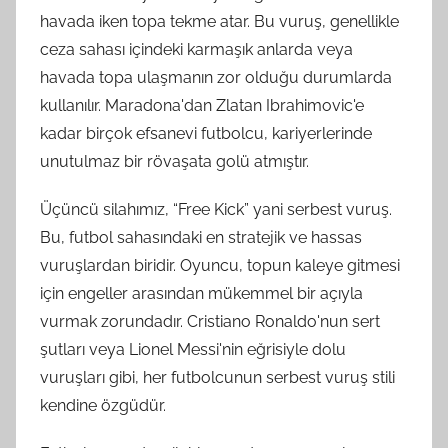
havada iken topa tekme atar. Bu vuruş, genellikle
ceza sahası içindeki karmaşık anlarda veya
havada topa ulaşmanın zor olduğu durumlarda
kullanılır. Maradona'dan Zlatan Ibrahimovic'e
kadar birçok efsanevi futbolcu, kariyerlerinde
unutulmaz bir rövaşata golü atmıştır.
Üçüncü silahımız, “Free Kick” yani serbest vuruş.
Bu, futbol sahasındaki en stratejik ve hassas
vuruşlardan biridir. Oyuncu, topun kaleye gitmesi
için engeller arasından mükemmel bir açıyla
vurmak zorundadır. Cristiano Ronaldo'nun sert
şutları veya Lionel Messi'nin eğrisiyle dolu
vuruşları gibi, her futbolcunun serbest vuruş stili
kendine özgüdür.