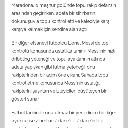
Maradona, o meşhur golünde topu rakip defansın
arasından geçirirken, adeta bir sihirbazın
dokunuşuyla topu kontrol etti ve kaleciyle karşı
karşıya kalmak için kendine alan açtı.
Bir diğer efsanevi futbolcu Lionel Messi de top
kontrolü konusunda ustalıkla tanınır. Messi'nin hızlı
dribbling yeteneği ve topu ayaklarının altında
adeta yapışkan gibi tutma yeteneği, onu
rakiplerinden bir adım öne çıkarır. Sahada topu
kontrol etme konusunda Messi'nin ustalığı,
rakiplerini şaşırtan ve izleyicileri büyüleyen bir
gösteri sunar.
Futbol tarihinde unutulmaz bir yer edinen bir diğer
oyuncu ise Zinedine Zidane'dır. Zidane'ın top