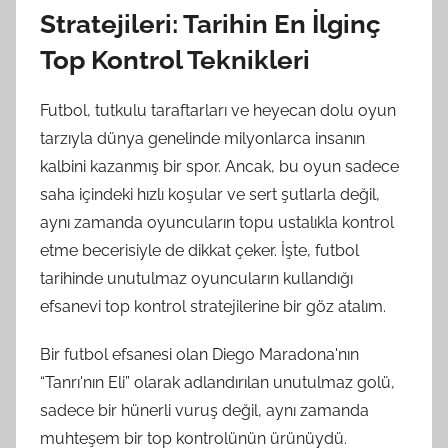
Stratejileri: Tarihin En İlginç
Top Kontrol Teknikleri
Futbol, tutkulu taraftarları ve heyecan dolu oyun
tarzıyla dünya genelinde milyonlarca insanın
kalbini kazanmış bir spor. Ancak, bu oyun sadece
saha içindeki hızlı koşular ve sert şutlarla değil,
aynı zamanda oyuncuların topu ustalıkla kontrol
etme becerisiyle de dikkat çeker. İşte, futbol
tarihinde unutulmaz oyuncuların kullandığı
efsanevi top kontrol stratejilerine bir göz atalım.
Bir futbol efsanesi olan Diego Maradona'nın
“Tanrı'nın Eli” olarak adlandırılan unutulmaz golü,
sadece bir hünerli vuruş değil, aynı zamanda
muhteşem bir top kontrolünün ürünüydü.