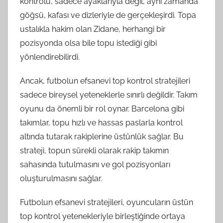
kontrolü, sadece ayaklarıyla değil, aynı zamanda
göğsü, kafası ve dizleriyle de gerçekleşirdi. Topa
ustalıkla hakim olan Zidane, herhangi bir
pozisyonda olsa bile topu istediği gibi
yönlendirebilirdi.
Ancak, futbolun efsanevi top kontrol stratejileri
sadece bireysel yeteneklerle sınırlı değildir. Takım
oyunu da önemli bir rol oynar. Barcelona gibi
takımlar, topu hızlı ve hassas paslarla kontrol
altında tutarak rakiplerine üstünlük sağlar. Bu
strateji, topun sürekli olarak rakip takımın
sahasında tutulmasını ve gol pozisyonları
oluşturulmasını sağlar.
Futbolun efsanevi stratejileri, oyuncuların üstün
top kontrol yetenekleriyle birleştiğinde ortaya