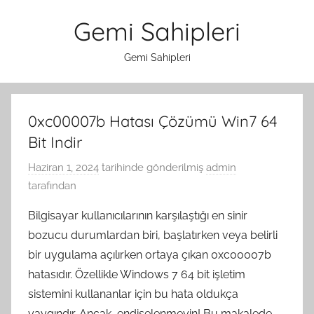
İçeriğe
Gemi Sahipleri
atla
Gemi Sahipleri
0xc00007b Hatası Çözümü Win7 64
Bit Indir
Haziran 1, 2024
tarihinde gönderilmiş
admin
tarafından
Bilgisayar kullanıcılarının karşılaştığı en sinir
bozucu durumlardan biri, başlatırken veya belirli
bir uygulama açılırken ortaya çıkan 0xc00007b
hatasıdır. Özellikle Windows 7 64 bit işletim
sistemini kullananlar için bu hata oldukça
yaygındır. Ancak, endişelenmeyin! Bu makalede,