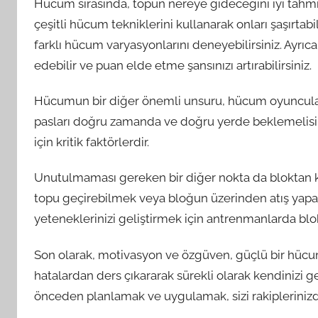
Hücum sırasında, topun nereye gideceğini iyi tahmin
çeşitli hücum tekniklerini kullanarak onları şaşırtabil
farklı hücum varyasyonlarını deneyebilirsiniz. Ayrıca
edebilir ve puan elde etme şansınızı artırabilirsiniz.
Hücumun bir diğer önemli unsuru, hücum oyuncuların
pasları doğru zamanda ve doğru yerde beklemelisi
için kritik faktörlerdir.
Unutulmaması gereken bir diğer nokta da bloktan ka
topu geçirebilmek veya bloğun üzerinden atış yapabi
yeteneklerinizi geliştirmek için antrenmanlarda b
Son olarak, motivasyon ve özgüven, güçlü bir hücum
hatalardan ders çıkararak sürekli olarak kendinizi ge
önceden planlamak ve uygulamak, sizi rakiplerinizde