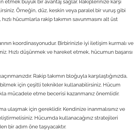
 etmek büyük bir avantaj sağlar. Rakiplerinize karşı
irsiniz. Örneğin, düz, keskin veya paralel bir vuruş gibi
, hızlı hücumlarla rakip takımın savunmasını alt üst
ın koordinasyonudur. Birbirinizle iyi iletişim kurmalı ve
niz. Hızlı düşünmek ve hareket etmek, hücumun başarısı
çınmanızdır. Rakip takımın bloğuyla karşılaştığınızda,
lmek için çeşitli teknikler kullanabilirsiniz. Hücum
lokla mücadele etme becerisi kazanmanız önemlidir.
a ulaşmak için gereklidir. Kendinize inanmalısınız ve
liştirmelisiniz. Hücumda kullanacağınız stratejileri
n bir adım öne taşıyacaktır.