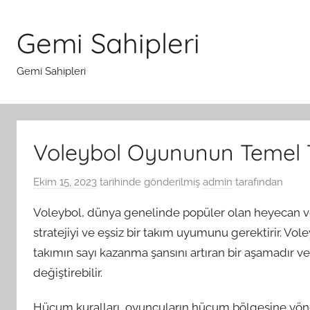
İçeriğe
atla
Gemi Sahipleri
Gemi Sahipleri
Voleybol Oyununun Temel T
Ekim 15, 2023
tarihinde gönderilmiş
admin
tarafından
Voleybol, dünya genelinde popüler olan heyecan veri
stratejiyi ve eşsiz bir takım uyumunu gerektirir. Vo
takımın sayı kazanma şansını artıran bir aşamadır ve
değiştirebilir.
Hücum kuralları, oyuncuların hücum bölgesine yönel