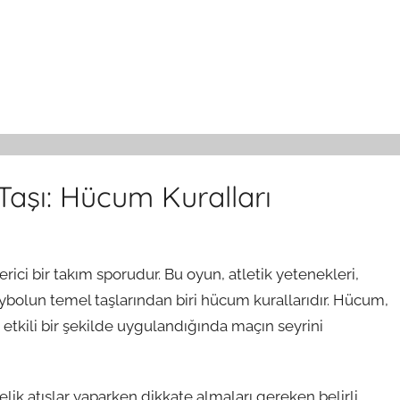
aşı: Hücum Kuralları
ci bir takım sporudur. Bu oyun, atletik yetenekleri,
leybolun temel taşlarından biri hücum kurallarıdır. Hücum,
 etkili bir şekilde uygulandığında maçın seyrini
ik atışlar yaparken dikkate almaları gereken belirli