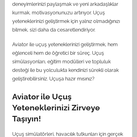
deneyimlerinizi paylaşmak ve yeni arkadaşlıklar
kurmak, motivasyonunuzu artırıyor. Uçuş
yeteneklerinizi geliştirmek için yalnız olmadığınızı
bilmek, sizi daha da cesaretlendiriyor.
Aviator ile uçuş yeteneklerinizi geliştirmek, hem
eğlenceli hem de öğretici bir süreç. Uçuş
simülasyonları, eğitim modülleri ve topluluk
desteği ile bu yolculukta kendinizi sürekli olarak
geliştirebilirsiniz. Uçuşa hazır mısınız?
Aviator ile Uçuş
Yeteneklerinizi Zirveye
Taşıyın!
Uçuş simülatörleri, havacılık tutkunları için gerçek