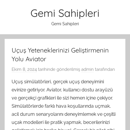
İçeriğe
Gemi Sahipleri
atla
Gemi Sahipleri
Uçuş Yeteneklerinizi Geliştirmenin
Yolu Aviator
Ekim 8, 2024
tarihinde gönderilmiş
admin
tarafından
Uçuş simülatörleri, gerçek uçuş deneyimini
evinize getiriyor. Aviator, kullanıcı dostu arayüzü
ve gerçekçi grafikleri ile sizi hemen içine çekiyor.
Simülatörlerde farklı hava koşullarında uçmak,
acil durum senaryolarını deneyimlemek ve çeşitli
uçak modelleri ile pratik yapmak, becerilerinizi