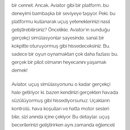
bir cennet. Ancak, Aviator gibi bir platform, bu
deneyimi bambaşka bir seviyeye taşıyor. Peki, bu
platformu kullanarak uçuş yeteneklerinizi nasıl
geliştirebilirsiniz? Öncelikle, Aviator’ın sunduğu
gerçekçi simülasyonlar sayesinde, sanal bir
kokpitte oturuyormuş gibi hissedeceksiniz. Bu,
sadece bir oyun oynamaktan çok daha fazlası; bu,
gerçek bir pilot olmanın heyecanını yaşamak
demek!
Aviator, uçuş simülasyonunu o kadar gerçekçi
hale getiriyor ki, bazen kendinizi gerçekten havada
süzülüyormuş gibi hissediyorsunuz. Uçakların
kontrolü, hava koşulları ve hatta motor sesleri
bile, sizi anında içine çekiyor. Bu detaylar, uçuş
becerilerinizi geliştirirken aynı zamanda eğlenceli