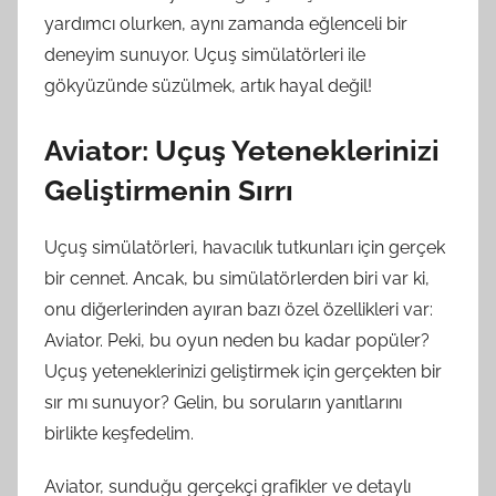
yardımcı olurken, aynı zamanda eğlenceli bir
deneyim sunuyor. Uçuş simülatörleri ile
gökyüzünde süzülmek, artık hayal değil!
Aviator: Uçuş Yeteneklerinizi
Geliştirmenin Sırrı
Uçuş simülatörleri, havacılık tutkunları için gerçek
bir cennet. Ancak, bu simülatörlerden biri var ki,
onu diğerlerinden ayıran bazı özel özellikleri var:
Aviator. Peki, bu oyun neden bu kadar popüler?
Uçuş yeteneklerinizi geliştirmek için gerçekten bir
sır mı sunuyor? Gelin, bu soruların yanıtlarını
birlikte keşfedelim.
Aviator, sunduğu gerçekçi grafikler ve detaylı