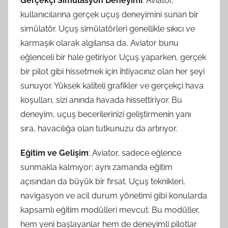
Gerçekçi Simülasyon Deneyimi
: Aviator,
kullanıcılarına gerçek uçuş deneyimini sunan bir
simülatör. Uçuş simülatörleri genellikle sıkıcı ve
karmaşık olarak algılansa da, Aviator bunu
eğlenceli bir hale getiriyor. Uçuş yaparken, gerçek
bir pilot gibi hissetmek için ihtiyacınız olan her şeyi
sunuyor. Yüksek kaliteli grafikler ve gerçekçi hava
koşulları, sizi anında havada hissettiriyor. Bu
deneyim, uçuş becerilerinizi geliştirmenin yanı
sıra, havacılığa olan tutkunuzu da artırıyor.
Eğitim ve Gelişim
: Aviator, sadece eğlence
sunmakla kalmıyor; aynı zamanda eğitim
açısından da büyük bir fırsat. Uçuş teknikleri,
navigasyon ve acil durum yönetimi gibi konularda
kapsamlı eğitim modülleri mevcut. Bu modüller,
hem yeni başlayanlar hem de deneyimli pilotlar