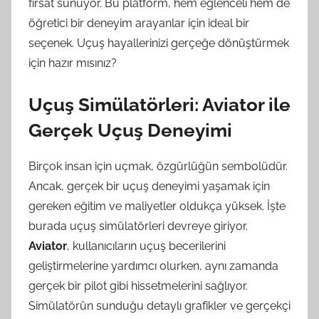
fırsat sunuyor. Bu platform, hem eğlenceli hem de
öğretici bir deneyim arayanlar için ideal bir
seçenek. Uçuş hayallerinizi gerçeğe dönüştürmek
için hazır mısınız?
Uçuş Simülatörleri: Aviator ile
Gerçek Uçuş Deneyimi
Birçok insan için uçmak, özgürlüğün sembolüdür.
Ancak, gerçek bir uçuş deneyimi yaşamak için
gereken eğitim ve maliyetler oldukça yüksek. İşte
burada uçuş simülatörleri devreye giriyor.
Aviator
, kullanıcıların uçuş becerilerini
geliştirmelerine yardımcı olurken, aynı zamanda
gerçek bir pilot gibi hissetmelerini sağlıyor.
Simülatörün sunduğu detaylı grafikler ve gerçekçi