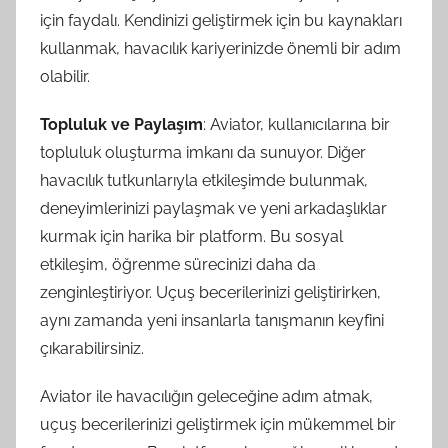
için faydalı. Kendinizi geliştirmek için bu kaynakları
kullanmak, havacılık kariyerinizde önemli bir adım
olabilir.
Topluluk ve Paylaşım
: Aviator, kullanıcılarına bir
topluluk oluşturma imkanı da sunuyor. Diğer
havacılık tutkunlarıyla etkileşimde bulunmak,
deneyimlerinizi paylaşmak ve yeni arkadaşlıklar
kurmak için harika bir platform. Bu sosyal
etkileşim, öğrenme sürecinizi daha da
zenginleştiriyor. Uçuş becerilerinizi geliştirirken,
aynı zamanda yeni insanlarla tanışmanın keyfini
çıkarabilirsiniz.
Aviator ile havacılığın geleceğine adım atmak,
uçuş becerilerinizi geliştirmek için mükemmel bir