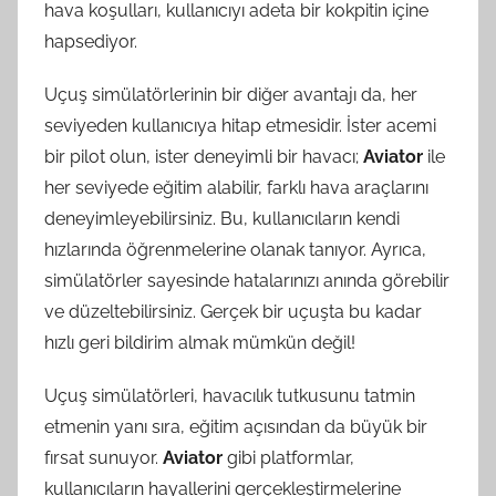
hava koşulları, kullanıcıyı adeta bir kokpitin içine
hapsediyor.
Uçuş simülatörlerinin bir diğer avantajı da, her
seviyeden kullanıcıya hitap etmesidir. İster acemi
bir pilot olun, ister deneyimli bir havacı;
Aviator
ile
her seviyede eğitim alabilir, farklı hava araçlarını
deneyimleyebilirsiniz. Bu, kullanıcıların kendi
hızlarında öğrenmelerine olanak tanıyor. Ayrıca,
simülatörler sayesinde hatalarınızı anında görebilir
ve düzeltebilirsiniz. Gerçek bir uçuşta bu kadar
hızlı geri bildirim almak mümkün değil!
Uçuş simülatörleri, havacılık tutkusunu tatmin
etmenin yanı sıra, eğitim açısından da büyük bir
fırsat sunuyor.
Aviator
gibi platformlar,
kullanıcıların hayallerini gerçekleştirmelerine