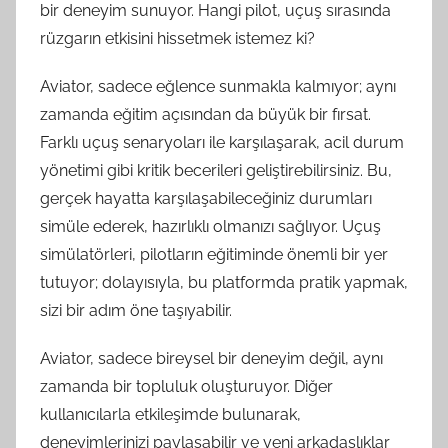
bir deneyim sunuyor. Hangi pilot, uçuş sırasında
rüzgarın etkisini hissetmek istemez ki?
Aviator, sadece eğlence sunmakla kalmıyor; aynı
zamanda eğitim açısından da büyük bir fırsat.
Farklı uçuş senaryoları ile karşılaşarak, acil durum
yönetimi gibi kritik becerileri geliştirebilirsiniz. Bu,
gerçek hayatta karşılaşabileceğiniz durumları
simüle ederek, hazırlıklı olmanızı sağlıyor. Uçuş
simülatörleri, pilotların eğitiminde önemli bir yer
tutuyor; dolayısıyla, bu platformda pratik yapmak,
sizi bir adım öne taşıyabilir.
Aviator, sadece bireysel bir deneyim değil, aynı
zamanda bir topluluk oluşturuyor. Diğer
kullanıcılarla etkileşimde bulunarak,
deneyimlerinizi paylaşabilir ve yeni arkadaşlıklar