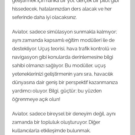
geliştirmek için harika bir yol. Gerçek bir pilot gibi
hissedecek, hatalarınızdan ders alacak ve her
seferinde daha iyi olacaksınız.
Aviator, sadece simülasyon sunmakla kalmıyor;
aynı zamanda kapsamlı eğitim modülleri ile de
destekliyor. Uçuş teorisi, hava trafik kontrolü ve
navigasyon gibi konularda derinlemesine bilgi
sahibi olmanızı sağlıyor. Bu modüller, uçuş
yeteneklerinizi geliştirmenin yanı sıra, havacılık
dünyasına dair geniş bir perspektif kazanmanıza
yardımcı oluyor. Bilgi, güçtür; bu yüzden
öğrenmeye açık olun!
Aviator, sadece bireysel bir deneyim değil, aynı
zamanda bir topluluk oluşturuyor. Diğer
kullanıcılarla etkileşimde bulunmak,