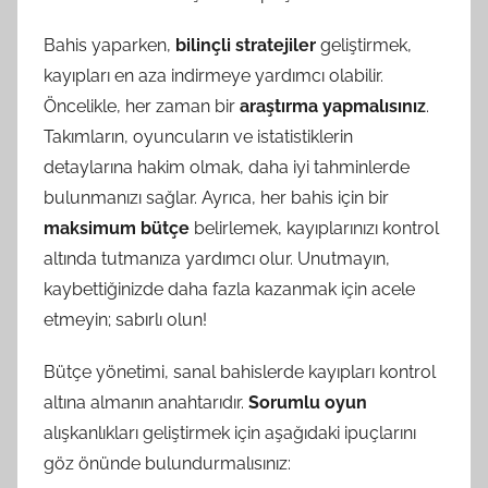
Bahis yaparken,
bilinçli stratejiler
geliştirmek,
kayıpları en aza indirmeye yardımcı olabilir.
Öncelikle, her zaman bir
araştırma yapmalısınız
.
Takımların, oyuncuların ve istatistiklerin
detaylarına hakim olmak, daha iyi tahminlerde
bulunmanızı sağlar. Ayrıca, her bahis için bir
maksimum bütçe
belirlemek, kayıplarınızı kontrol
altında tutmanıza yardımcı olur. Unutmayın,
kaybettiğinizde daha fazla kazanmak için acele
etmeyin; sabırlı olun!
Bütçe yönetimi, sanal bahislerde kayıpları kontrol
altına almanın anahtarıdır.
Sorumlu oyun
alışkanlıkları geliştirmek için aşağıdaki ipuçlarını
göz önünde bulundurmalısınız: