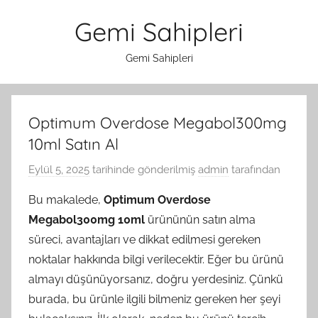
İçeriğe
Gemi Sahipleri
atla
Gemi Sahipleri
Optimum Overdose Megabol300mg
10ml Satın Al
Eylül 5, 2025
tarihinde gönderilmiş
admin
tarafından
Bu makalede,
Optimum Overdose
Megabol300mg 10ml
ürününün satın alma
süreci, avantajları ve dikkat edilmesi gereken
noktalar hakkında bilgi verilecektir. Eğer bu ürünü
almayı düşünüyorsanız, doğru yerdesiniz. Çünkü
burada, bu ürünle ilgili bilmeniz gereken her şeyi