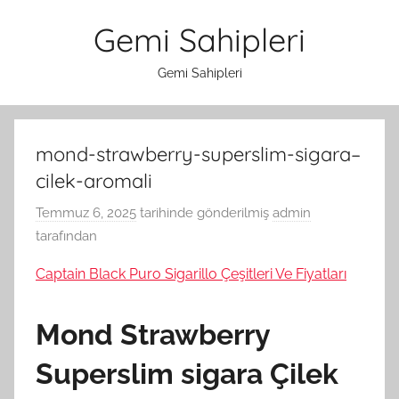
İçeriğe
Gemi Sahipleri
atla
Gemi Sahipleri
mond-strawberry-superslim-sigara–
cilek-aromali
Temmuz 6, 2025
tarihinde gönderilmiş
admin
tarafından
Captain Black Puro Sigarillo Çeşitleri Ve Fiyatları
Mond Strawberry
Superslim sigara Çilek