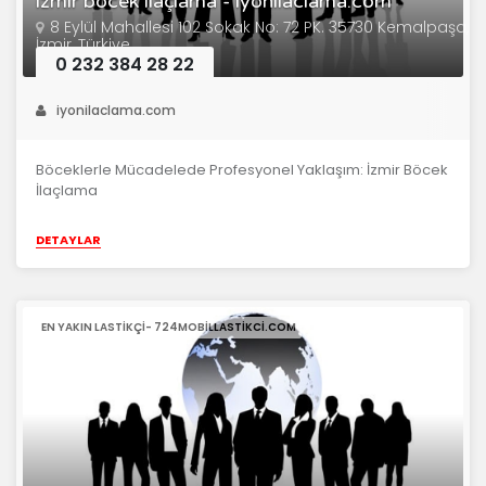
izmir böcek ilaçlama - iyonilaclama.com
8 Eylül Mahallesi 102 Sokak No: 72 PK. 35730 Kemalpaşa,
İzmir, Türkiye
0 232 384 28 22
iyonilaclama.com
Böceklerle Mücadelede Profesyonel Yaklaşım: İzmir Böcek
İlaçlama
DETAYLAR
EN YAKIN LASTIKÇI- 724MOBILLASTIKCI.COM