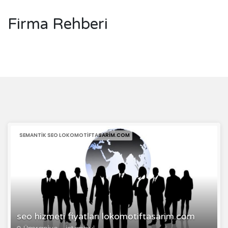
Firma Rehberi
SEMANTIK SEO LOKOMOTIFTASARIM.COM
seo hizmeti fiyatları lokomotiftasarim.com