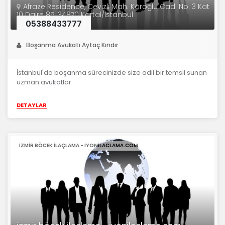
Afraze Residence, Cevizli Mah. Köroğlu Cad. No: 3 Kat
10 Daire 85, 34870 Kartal/İstanbul
05388433777
Boşanma Avukatı Aytaç Kındır
İstanbul'da boşanma sürecinizde size adil bir temsil sunan
uzman avukatlar.
DETAYLAR
IZMIR BÖCEK ILAÇLAMA - IYONILACLAMA.COM