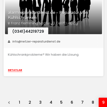
alarmreparaturdienst.de - Reparatur Von
Kühlschränken
Franz Flemming Straße 23, 04179 Leipzig
(0341)44219729
info@netzer-reparaturdienst.de
Kühlschrankprobleme? Wir haben die Lösung.
DETAYLAR
Previous
1
2
3
4
5
6
7
8
9