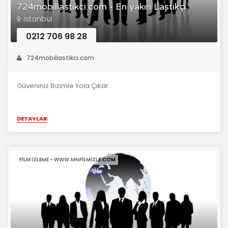
724mobillastikci.com - En yakın Lastikçi
İstanbul
0212 706 98 28
724mobillastikci.com
Güveniniz Bizimle Yola Çıkar.
DETAYLAR
FILM IZLEME - WWW.MNFILMIZLE.COM