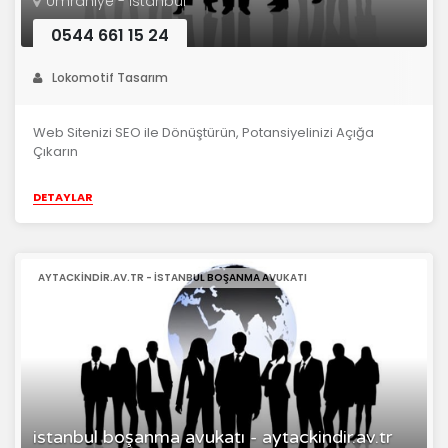
Ümraniye - istanbul
0544 661 15 24
Lokomotif Tasarım
Web Sitenizi SEO ile Dönüştürün, Potansiyelinizi Açığa
Çıkarın
DETAYLAR
AYTACKINDIR.AV.TR - ISTANBUL BOŞANMA AVUKATI
istanbul boşanma avukatı - aytackindir.av.tr