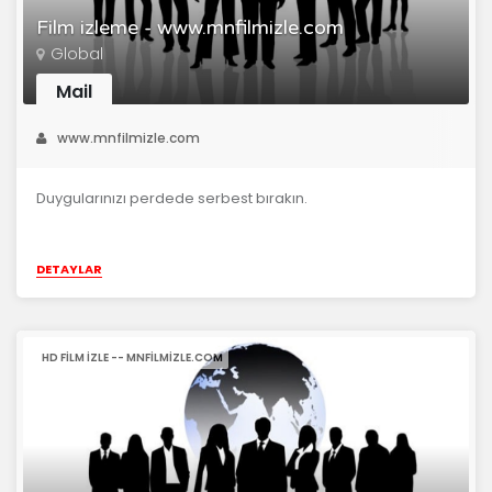
Film izleme - www.mnfilmizle.com
Global
Mail
www.mnfilmizle.com
Duygularınızı perdede serbest bırakın.
DETAYLAR
HD FILM IZLE -- MNFILMIZLE.COM