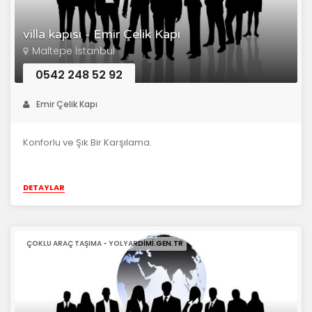
villa kapısı - Emir Çelik Kapı
Maltepe İstanbul
0542 248 52 92
Emir Çelik Kapı
Konforlu ve Şık Bir Karşılama.
DETAYLAR
ÇOKLU ARAÇ TAŞIMA - YOLYARDIMI.GEN.TR