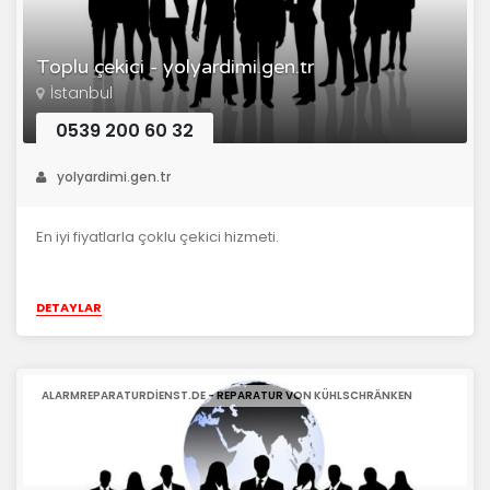
Toplu çekici - yolyardimi.gen.tr
İstanbul
0539 200 60 32
yolyardimi.gen.tr
En iyi fiyatlarla çoklu çekici hizmeti.
DETAYLAR
ALARMREPARATURDIENST.DE - REPARATUR VON KÜHLSCHRÄNKEN