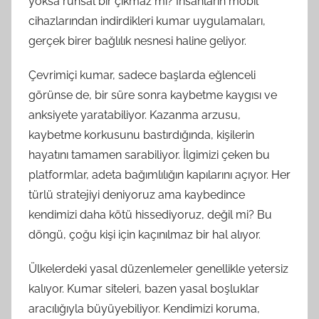
yoksa ruhsal bir çıkmaz mı? İnsanların mobil
cihazlarından indirdikleri kumar uygulamaları,
gerçek birer bağlılık nesnesi haline geliyor.
Çevrimiçi kumar, sadece başlarda eğlenceli
görünse de, bir süre sonra kaybetme kaygısı ve
anksiyete yaratabiliyor. Kazanma arzusu,
kaybetme korkusunu bastırdığında, kişilerin
hayatını tamamen sarabiliyor. İlgimizi çeken bu
platformlar, adeta bağımlılığın kapılarını açıyor. Her
türlü stratejiyi deniyoruz ama kaybedince
kendimizi daha kötü hissediyoruz, değil mi? Bu
döngü, çoğu kişi için kaçınılmaz bir hal alıyor.
Ülkelerdeki yasal düzenlemeler genellikle yetersiz
kalıyor. Kumar siteleri, bazen yasal boşluklar
aracılığıyla büyüyebiliyor. Kendimizi koruma,