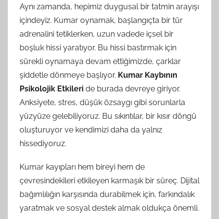
Aynı zamanda, hepimiz duygusal bir tatmin arayışı
içindeyiz. Kumar oynamak, başlangıçta bir tür
adrenalini tetiklerken, uzun vadede içsel bir
boşluk hissi yaratıyor. Bu hissi bastırmak için
sürekli oynamaya devam ettiğimizde, çarklar
şiddetle dönmeye başlıyor.
Kumar Kaybının
Psikolojik Etkileri
de burada devreye giriyor.
Anksiyete, stres, düşük özsaygı gibi sorunlarla
yüzyüze gelebiliyoruz. Bu sıkıntılar, bir kısır döngü
oluşturuyor ve kendimizi daha da yalnız
hissediyoruz.
Kumar kayıpları hem bireyi hem de
çevresindekileri etkileyen karmaşık bir süreç. Dijital
bağımlılığın karşısında durabilmek için, farkındalık
yaratmak ve sosyal destek almak oldukça önemli.