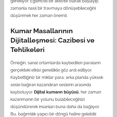
gerekiyor. Eğlenceli bir aktivite olarak başlayıp,
zamanla nasıl bir travmaya dönüşebileceğini
düşünmek her zaman önemli.
Kumar Masallarının
Dijitalleşmesi: Cazibesi ve
Tehlikeleri
Örneğin, sanal ortamlarda kaybedilen paraların
gerçekteki etkisi genellikle göz ardı ediliyor.
Kaybettiğiniz bir miktar para, arka planda yüksek
sesle bağıran kazandıran seslerin arasında
kayboluyor.
Dijital kumarın büyüsü
, her zaman
kazanmanın bir yolunu bulabileceğinizi
düşündürerek insanları buna daha da bağlıyor.
Bu, bağımlılık yapıcı bir döngü haline gelebilir.