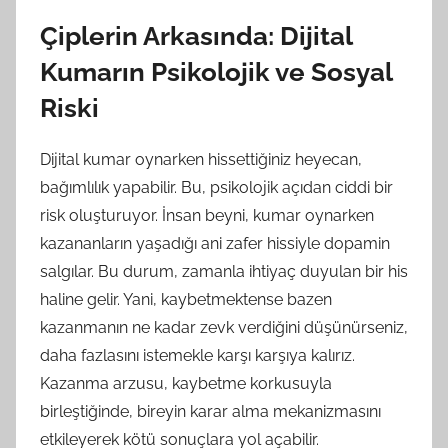
Çiplerin Arkasında: Dijital
Kumarın Psikolojik ve Sosyal
Riski
Dijital kumar oynarken hissettiğiniz heyecan,
bağımlılık yapabilir. Bu, psikolojik açıdan ciddi bir
risk oluşturuyor. İnsan beyni, kumar oynarken
kazananların yaşadığı ani zafer hissiyle dopamin
salgılar. Bu durum, zamanla ihtiyaç duyulan bir his
haline gelir. Yani, kaybetmektense bazen
kazanmanın ne kadar zevk verdiğini düşünürseniz,
daha fazlasını istemekle karşı karşıya kalırız.
Kazanma arzusu, kaybetme korkusuyla
birleştiğinde, bireyin karar alma mekanizmasını
etkileyerek kötü sonuçlara yol açabilir.