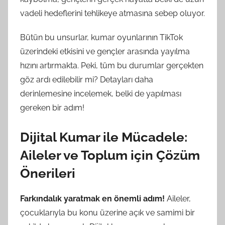
vadeli hedeflerini tehlikeye atmasına sebep oluyor.
Bütün bu unsurlar, kumar oyunlarının TikTok
üzerindeki etkisini ve gençler arasında yayılma
hızını artırmakta. Peki, tüm bu durumlar gerçekten
göz ardı edilebilir mi? Detayları daha
derinlemesine incelemek, belki de yapılması
gereken bir adım!
Dijital Kumar ile Mücadele:
Aileler ve Toplum için Çözüm
Önerileri
Farkındalık yaratmak en önemli adım!
Aileler,
çocuklarıyla bu konu üzerine açık ve samimi bir