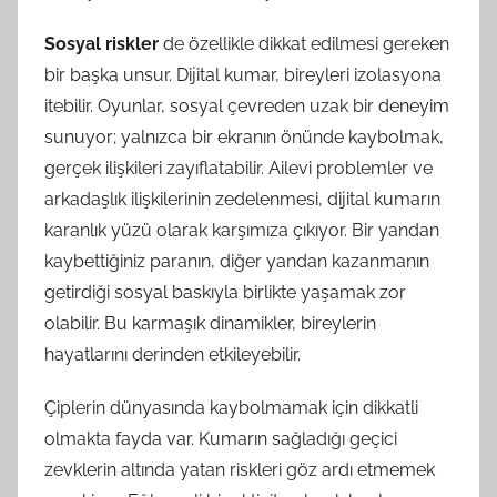
Sosyal riskler
de özellikle dikkat edilmesi gereken
bir başka unsur. Dijital kumar, bireyleri izolasyona
itebilir. Oyunlar, sosyal çevreden uzak bir deneyim
sunuyor; yalnızca bir ekranın önünde kaybolmak,
gerçek ilişkileri zayıflatabilir. Ailevi problemler ve
arkadaşlık ilişkilerinin zedelenmesi, dijital kumarın
karanlık yüzü olarak karşımıza çıkıyor. Bir yandan
kaybettiğiniz paranın, diğer yandan kazanmanın
getirdiği sosyal baskıyla birlikte yaşamak zor
olabilir. Bu karmaşık dinamikler, bireylerin
hayatlarını derinden etkileyebilir.
Çiplerin dünyasında kaybolmamak için dikkatli
olmakta fayda var. Kumarın sağladığı geçici
zevklerin altında yatan riskleri göz ardı etmemek