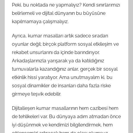
Peki, bu noktada ne yapmalıyız? Kendi sınırlarımızı
belirlemeli ve dijital dünyanın bu büyüsüne
kapılmamaya çalışmalıyız.
Ayrıca, kumar masalları artık sadece sıradan
oyunlar değil; birçok platform sosyal etkileşim ve
rekabet unsurlarını da içinde barındırıyor.
Arkadaşlarınızla yarışarak ya da katıldığınız
turnuvalarla kazandığınız anlar, gerçek bir sosyal
etkinlik hissi yaratıyor. Ama unutmayalım ki, bu
sosyal dinamikler de insanları daha fazla riske
girmeye teşvik edebilir.
Dijitalleşen kumar masallarının hem cazibesi hem
de tehlikeleri var. Bu dünyaya adım atmadan önce
iyi düşünmek ve kendimizi bilgilendirmek, hem