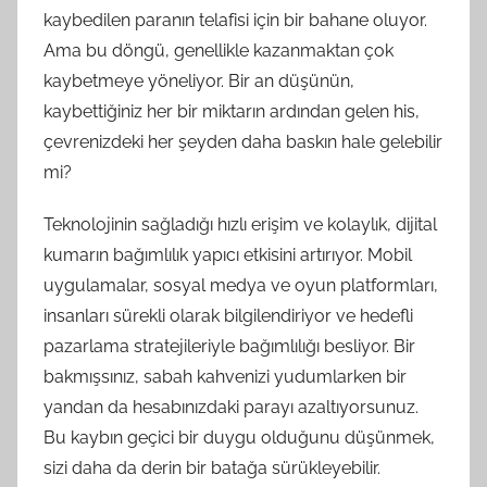
kaybedilen paranın telafisi için bir bahane oluyor.
Ama bu döngü, genellikle kazanmaktan çok
kaybetmeye yöneliyor. Bir an düşünün,
kaybettiğiniz her bir miktarın ardından gelen his,
çevrenizdeki her şeyden daha baskın hale gelebilir
mi?
Teknolojinin sağladığı hızlı erişim ve kolaylık, dijital
kumarın bağımlılık yapıcı etkisini artırıyor. Mobil
uygulamalar, sosyal medya ve oyun platformları,
insanları sürekli olarak bilgilendiriyor ve hedefli
pazarlama stratejileriyle bağımlılığı besliyor. Bir
bakmışsınız, sabah kahvenizi yudumlarken bir
yandan da hesabınızdaki parayı azaltıyorsunuz.
Bu kaybın geçici bir duygu olduğunu düşünmek,
sizi daha da derin bir batağa sürükleyebilir.