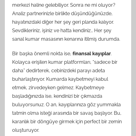
merkezi haline gelebiliyor. Sonra ne mi oluyor?
Analiz partnerinizle birlikte düşündüğünüzde,
hayatınızdaki diğer her şey geri planda kalıyor.
Sevdikleriniz, işiniz ve hatta kendiniz… Her şey
sanal kumar masasının kenarına itilmiş durumda.
Bir başka önemli nokta ise,
finansal kayıplar
.
Kolayca erişilen kumar platformları, “sadece bir
daha” dedirterek, cebinizdeki parayı adeta
buharlaştırıyor. Kumarda kaybetmeyi kabul
etmek, zirvedeyken gelmez. Kaybetmeye
başladığınızda ise, kendinizi bir çıkmazda
buluyorsunuz. O an, kayıplarınıza göz yummakla
tatmin olma isteği arasında bir savaş başlıyor. Bu,
karanlık bir döngüye girmek için perfect bir zemin
oluşturuyor.