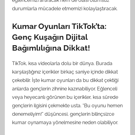
eğlencemizi artıracak hem de olası olumsuz
durumlarla mücadele etmemizi kolaylaştıracak.
Kumar Oyunları TikTok’ta:
Genç Kuşağın Dijital
Bağımlılığına Dikkat!
TikTok, kısa videolarla dolu bir dünya. Burada
karşılaştığınız içerikler birkaç saniye içinde dikkat
çekebilir. İşte kumar oyunları da bu dikkat çektiği
anlarda gençlerin zihnine kazınabiliyor. Eğlenceli
veya heyecanlı görünen bu içerikler, kısa sürede
gençlerin ilgisini çekmekte usta. “Bu oyunu hemen
denemeliyim!” düşüncesi, gençlerin bilinçsizce
kumar oynamaya yönelmesine neden olabiliyor.