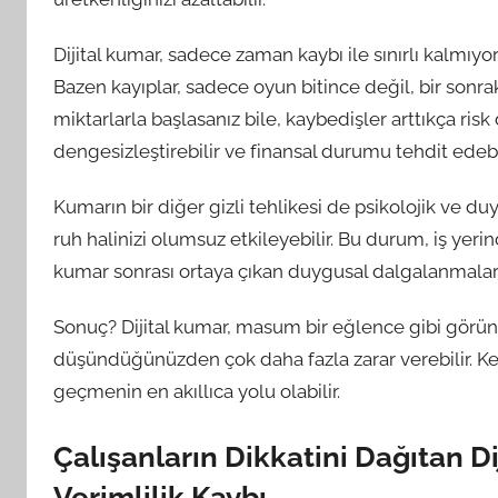
Dijital kumar, sadece zaman kaybı ile sınırlı kalmıyo
Bazen kayıplar, sadece oyun bitince değil, bir sonraki
miktarlarla başlasanız bile, kaybedişler arttıkça ris
dengesizleştirebilir ve finansal durumu tehdit edebil
Kumarın bir diğer gizli tehlikesi de psikolojik ve duy
ruh halinizi olumsuz etkileyebilir. Bu durum, iş yerin
kumar sonrası ortaya çıkan duygusal dalgalanmalar, iş
Sonuç? Dijital kumar, masum bir eğlence gibi görün
düşündüğünüzden çok daha fazla zarar verebilir. Ken
geçmenin en akıllıca yolu olabilir.
Çalışanların Dikkatini Dağıtan Di
Verimlilik Kaybı