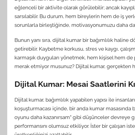
eğlenceli bir aktivite olarak görülebilir; ancak kay
sarsılabilir. Bu durum, hem bireylerin hem de iş yerler
sorunlarla birleştiğinde, motivasyonumuzu daha da 
Bunun yanı sıra, dijital kumar bir bağımlılık haline
getirebilir. Kaybetme korkusu, stres ve kaygı, çalışma
karmaşık duyguları yönetmek, hem kişisel hem de p
merak etmiyor musunuz? Dijital kumar, gerçekten ha
Dijital Kumar: Mesai Saatlerini Kı
Dijital kumar, bağımlılık yapabilen yapısı ile insanl
koşuşturmacası içinde, bir anda kumar masasında bul
oyunu daha kazanırsam” gibi düşünceler devreye giri
performansını olumsuz etkiliyor. İster bir çalışan ist
üretkenliğinizi azaltabilir.