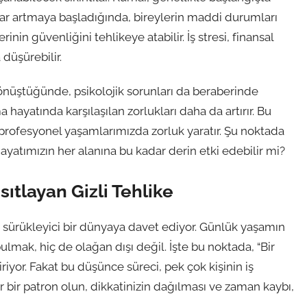
ıplar artmaya başladığında, bireylerin maddi durumları
inin güvenliğini tehlikeye atabilir. İş stresi, finansal
düşürebilir.
 dönüştüğünde, psikolojik sorunları da beraberinde
 hayatında karşılaşılan zorlukları daha da artırır. Bu
rofesyonel yaşamlarımızda zorluk yaratır. Şu noktada
yatımızın her alanına bu kadar derin etki edebilir mi?
sıtlayan Gizli Tehlike
arı sürükleyici bir dünyaya davet ediyor. Günlük yaşamın
mak, hiç de olağan dışı değil. İşte bu noktada, “Bir
yor. Fakat bu düşünce süreci, pek çok kişinin iş
er bir patron olun, dikkatinizin dağılması ve zaman kaybı,