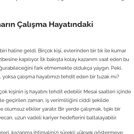
marın Çalışma Hayatındaki
biri haline geldi. Birçok kişi, evlerinden bir tık ile kumar
ibesine kapılıyor. İlk bakışta kolay kazanım vaat eden bu
 doğurabileceğini fark etmemekte oldukça yaygın. Peki,
, yoksa çalışma hayatımızı tehdit eden bir tuzak mı?
çok kişinin iş hayatını tehdit edebilir. Mesai saatleri içinde
e geçirilen zaman, iş verimliliğini ciddi şekilde
e olumsuz etkiler yaratır. Bir yerde çalışmak, tıpkı bir
can, uzun vadeli kariyer hedeflerini baltalayabilir.
iteleri, kazanma ihtimalinizi sürekli yüksek göstermeye