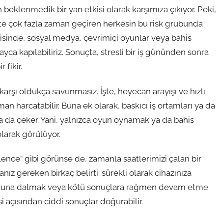
 beklenmedik bir yan etkisi olarak karşımıza çıkıyor. Peki,
ste çok fazla zaman geçiren herkesin bu risk grubunda
isinde, sosyal medya, çevrimiçi oyunlar veya bahis
layca kapılabiliriz. Sonuçta, stresli bir iş gününden sonra
 fikir.
a karşı oldukça savunmasız. İşte, heyecan arayışı ve hızlı
an harcatabilir. Buna ek olarak, baskıcı iş ortamları ya da
ha da çeker. Yani, yalnızca oyun oynamak ya da bahis
larak görülüyor.
ğlence” gibi görünse de, zamanla saatlerimizi çalan bir
nız gereken birkaç belirti: sürekli olarak cihazınıza
oyuna dalmak veya kötü sonuçlara rağmen devam etme
 açısından ciddi sonuçlar doğurabilir.