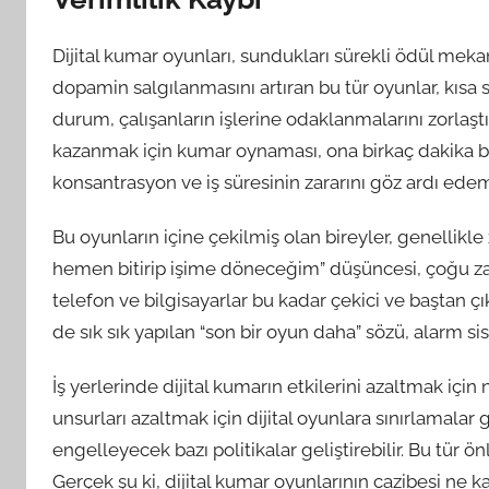
Dijital kumar oyunları, sundukları sürekli ödül mek
dopamin salgılanmasını artıran bu tür oyunlar, kısa 
durum, çalışanların işlerine odaklanmalarını zorlaştır
kazanmak için kumar oynaması, ona birkaç dakika büy
konsantrasyon ve iş süresinin zararını göz ardı ede
Bu oyunların içine çekilmiş olan bireyler, genellikle
hemen bitirip işime döneceğim” düşüncesi, çoğu zama
telefon ve bilgisayarlar bu kadar çekici ve baştan çıka
de sık sık yapılan “son bir oyun daha” sözü, alarm si
İş yerlerinde dijital kumarın etkilerini azaltmak için n
unsurları azaltmak için dijital oyunlara sınırlamalar 
engelleyecek bazı politikalar geliştirebilir. Bu tür ö
Gerçek şu ki, dijital kumar oyunlarının cazibesi ne 