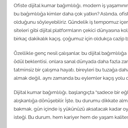
Ofiste dijital kumar bağımlılığı, modern iş yaşamının
bu bağımlılığa kimler daha çok yatkın? Aslında, ofi
olduğunu söyleyebiliriz. Gündelik iş tempomuz içer
siteleri gibi dijital platformların çekici dünyasına ko
birkaç dakikalık kaçış, çoğumuz için oldukça cazip bir
Özellikle genç nesil çalışanlar, bu dijital bağımlılığ
ödül beklentisi, onlara sanal dünyada daha fazla zam
tatminsiz bir çalışma hayatı, bireyleri bu tuzağa da
almak değil, aynı zamanda bu eylemler kaçış yolu o
Dijital kumar bağımlılığı, başlangıçta “sadece bir e
alışkanlığa dönüşebilir. İşte, bu durumu dikkate alma
bakmak, gün içinde iş yükünüzü aksatacak kadar 
isteği. Bu durum, hem kariyer hem de yaşam kalitesi