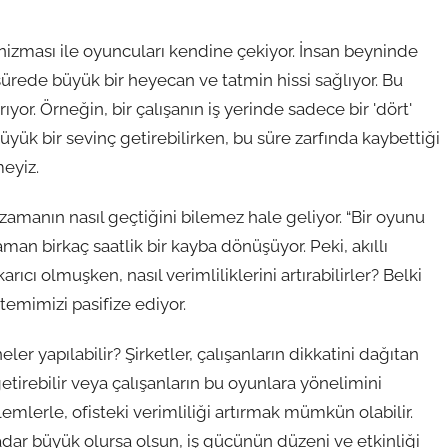
anizması ile oyuncuları kendine çekiyor. İnsan beyninde
sürede büyük bir heyecan ve tatmin hissi sağlıyor. Bu
ıyor. Örneğin, bir çalışanın iş yerinde sadece bir 'dört'
ük bir sevinç getirebilirken, bu süre zarfında kaybettiği
meyiz.
 zamanın nasıl geçtiğini bilemez hale geliyor. “Bir oyunu
n birkaç saatlik bir kayba dönüşüyor. Peki, akıllı
rıcı olmuşken, nasıl verimliliklerini artırabilirler? Belki
stemimizi pasifize ediyor.
eler yapılabilir? Şirketler, çalışanların dikkatini dağıtan
getirebilir veya çalışanların bu oyunlara yönelimini
nlemlerle, ofisteki verimliliği artırmak mümkün olabilir.
kadar büyük olursa olsun, iş gücünün düzeni ve etkinliği