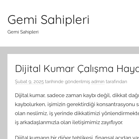
İçeriğe
atla
Gemi Sahipleri
Gemi Sahipleri
Dijital Kumar Çalışma Hayat
Şubat 9, 2025
tarihinde gönderilmiş
admin
tarafından
Dijital kumar, sadece zaman kaybı değil, dikkat dağı
kaybolurken, işimizin gerektirdiği konsantrasyonu s
olan neslimiz, iş yerinde dikkatimizi yönlendirmekte
iş arkadaşlarımızla olan iletişimimiz zayıflıyor.
Dijital kumarın bir diğer tehlikesi, finansal açıdan y