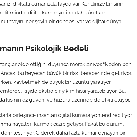
nız, dikkatli olmanızda fayda var. Kendinize bir sınır
 diliminde, dijital kumar yerine daha üretken
Unutmayın, her şeyin bir dengesi var ve dijital dünya,
nmanın Psikolojik Bedeli
azançlar elde ettiğini duyunca meraklanıyor. “Neden ben
ak, bu heyecan büyük bir riski beraberinde getiriyor.
rken, kaybetmek de büyük bir üzüntü yaratıyor.
lerde, kişide ekstra bir yıkım hissi yaratabiliyor. Bu,
 kişinin öz güveni ve huzuru üzerinde de etkili oluyor.
arla birleşince insanları dijital kumara yönlendirebiliyor.
anma hayalleri kurmak cazip geliyor. Fakat bu durum,
erinleştiriyor. Giderek daha fazla kumar oynayan bir