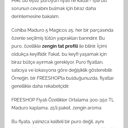
Peki, bu eşsiz puroyun fiyatı ne kadar? İşte bu
sorunun cevabını bulmak için biraz daha
derinlemesine bakalım.
Cohiba Maduro 5 Magicos 25, her bir parçasında
özenle seçilmiş tütün yaprakları barındırır. Bu
puro, özellikle
zengin tat profili
ile bilinir. İçimi
oldukça keyiflidir. Fakat, bu keyfi yaşamak için
biraz bütçe ayırmak gerekiyor. Puro fiyatları,
satıcıya ve lokasyona göre değişiklik gösterebilir.
Örneğin, bir FREESHOP’ta bulduğunuzda, fiyatlar
genellikle daha rekabetçidir.
FREESHOP Fiyatı Özellikler Ortalama 300-350 TL
Maduro kaplama, 25’li paket, zengin aroma
Bu fiyata, yalnızca kaliteli bir puro değil, aynı