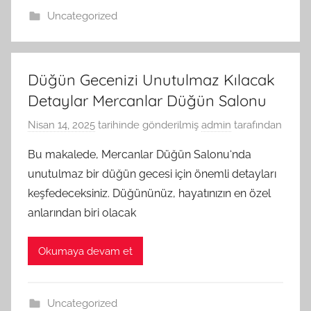
Uncategorized
Düğün Gecenizi Unutulmaz Kılacak
Detaylar Mercanlar Düğün Salonu
Nisan 14, 2025
tarihinde gönderilmiş
admin
tarafından
Bu makalede, Mercanlar Düğün Salonu‘nda
unutulmaz bir düğün gecesi için önemli detayları
keşfedeceksiniz. Düğününüz, hayatınızın en özel
anlarından biri olacak
Okumaya devam et
Uncategorized