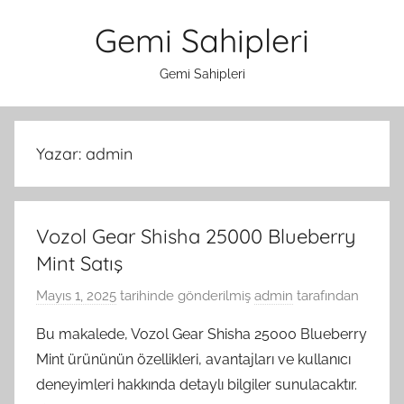
İçeriğe
Gemi Sahipleri
atla
Gemi Sahipleri
Yazar:
admin
Vozol Gear Shisha 25000 Blueberry
Mint Satış
Mayıs 1, 2025
tarihinde gönderilmiş
admin
tarafından
Bu makalede, Vozol Gear Shisha 25000 Blueberry
Mint ürününün özellikleri, avantajları ve kullanıcı
deneyimleri hakkında detaylı bilgiler sunulacaktır.