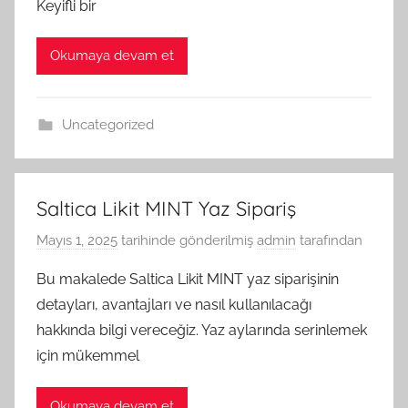
Keyifli bir
Okumaya devam et
Uncategorized
Saltica Likit MINT Yaz Sipariş
Mayıs 1, 2025
tarihinde gönderilmiş
admin
tarafından
Bu makalede Saltica Likit MINT yaz siparişinin
detayları, avantajları ve nasıl kullanılacağı
hakkında bilgi vereceğiz. Yaz aylarında serinlemek
için mükemmel
Okumaya devam et